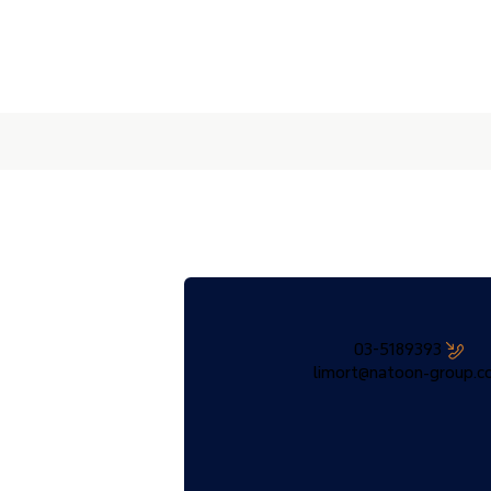
03-5189393
limort@natoon-group.co.