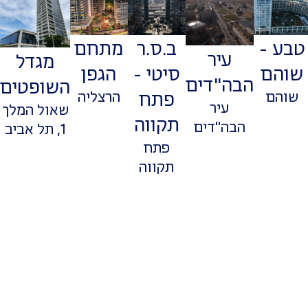
טבע -
ב.ס.ר
מתחם
עיר
מגדל
שוהם
סיטי -
הגפן
הבה"דים
השופטים
שוהם
פתח
הרצליה
עיר
שאול המלך
תקווה
הבה"דים
1, תל אביב
פתח
תקווה