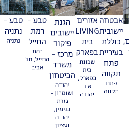
אבטחה
אזורים
טבע -
טבע -
הגנת
יישובית
LIVING
רמת
נתניה
יישובים
,
כוללת
בית
החייל
נתניה
פיקוד
בעיריית
בפארק
רמת
מרכז –
החייל, תל
פתח
שכונת
משרד
אביב
בית
תקווה
הביטחון
בפארק,
פתח
יהודה
אור
תקווה
ושומרון -
יהודה
גזרת
בנימין,
יהודה
ועציון