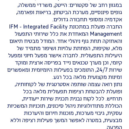
ון רחב של סקטורים: הייטק, משרדי ממשלה,
ם פיננסיים, מערכת הביטחון, בריאות ופארמה,
יה ומסופי תחבורה גדולים.
החברה פועלת במתכונת IFM - Integrated Facility
Management המאחדת את כלל שירותי התפעול
זקה תחת גוף ניהולי אחד. המודל מבטיח תיאום
 שקיפות, הפחתת עלויות ושיפור מתמיד של
לות התפעולית. לחברה אישור מפעל חיוני ומפעל
י, וכן מערך טכנאים נייד בפריסה ארצית ומוקד
שירות 24/7, התומכים בפעילות היומיומית ומאפשרים
ות מקצועית מלאה בכל רגע.
 רואה עצמה שותפה אסטרטגית של לקוחותיה,
לת להבטחת רציפות תפעולית מלאה בכל
ש. לכל לקוח נבנית תכנית שירות ייעודית,
לת מתודולוגיות ניהול סיכונים, תוכניות המשכיות
ת, גיבוי מערכות, מוכנות חירום והיערכות
ית, במטרה לאפשר המשך פעילות רציפה וללא
ה.