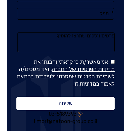
טופס
-
רוצים
לשמוע
עוד?
אני מאשר/ת כי קראתי והבנתי את
מדיניות הפרטיות של החברה
, ואני מסכים/ה
לשמירת הפרטים שמסרתי ולעיבודם בהתאם
לאמור במדיניות זו.
שליחה
03-5189393
limort@natoon-group.co.il