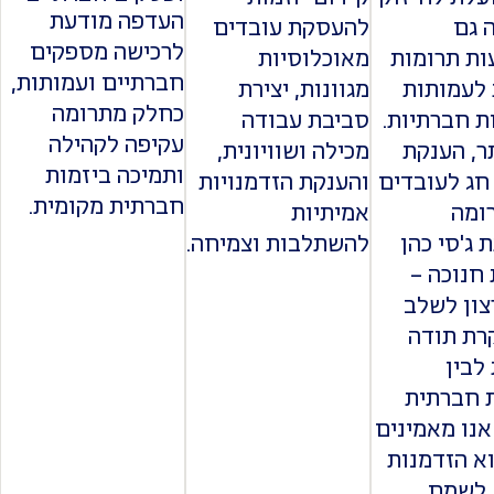
העדפה מודעת
 גם
להעסקת עובדים
לרכישה מספקים
ת תרומות
מאוכלוסיות
חברתיים ועמותות,
 לעמותות
מגוונות, יצירת
כחלק מתרומה
ות חברתיות.
סביבת עבודה
עקיפה לקהילה
תר, הענקת
מכילה ושוויונית,
ותמיכה ביזמות
חג לעובדים
והענקת הזדמנויות
חברתית מקומית.
ומה
אמיתיות
 ג'סי כהן
להשתלבות וצמיחה.
חנוכה –
צון לשלב
קרת תודה
לבין
 חברתית
אנו מאמינים
א הזדמנות
 לשמח