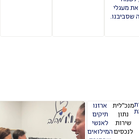
את מעגלי
 שסביבנו.
ת
מנכ"לית
ארזנו
ת
נתון
תיקים
שירות
לאנשי
לנכסים
המילואים