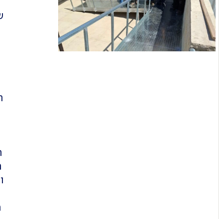
ש
ו
ה
ב
ה
ה
ו
מ