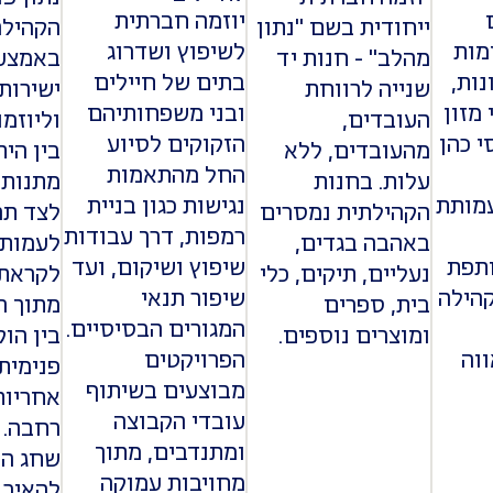
יוזמה חברתית
ייחודית בשם "נתון
הקהילה
מות
לשיפוץ ושדרוג
מהלב" - חנות יד
באמצעו
נות,
בתים של חיילים
שנייה לרווחת
ישירות
 מזון
ובני משפחותיהם
העובדים,
וליוזמ
י כהן
הזקוקים לסיוע
מהעובדים, ללא
בין הי
החל מהתאמות
עלות. בחנות
מתנות 
מותת
נגישות כגון בניית
הקהילתית נמסרים
לצד תר
רמפות, דרך עבודות
באהבה בגדים,
לעמותת
תפת
שיפוץ ושיקום, ועד
נעליים, תיקים, כלי
לקראת 
הילה
שיפור תנאי
בית, ספרים
מתוך ר
המגורים הבסיסיים.
ומוצרים נוספים.
בין הו
ווה
הפרויקטים
פנימית 
מבוצעים בשיתוף
אחריות
עובדי הקבוצה
רחבה. 
ומתנדבים, מתוך
שחג הו
מחויבות עמוקה
להאיר,