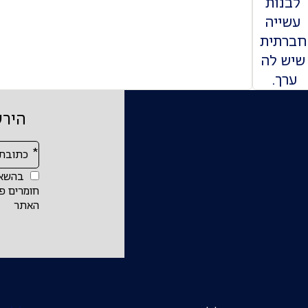
לבנות
עשייה
חברתית
שיש לה
ערך.
הירש
אנא
מלאו
בהשאר
את
חומרים פר
האתר
טופס
-
הירשמו
לניוזלטר
והישארו