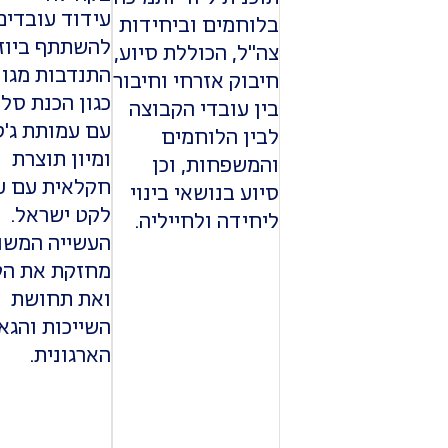
עידוד עובדים
בלוחמים וביחידות
להשתתף ביוז
צה"ל, הכוללת סיוע,
התנדבות מגוו
חיבוק אזרחי וחיבור
כגון הכנת סלי
בין עובדי הקבוצה
עם עמותת ג'ס
לבין הלוחמים
ומיון תוצרת
והמשפחות, וכן
חקלאית עם ע
סיוע בנושאי בינוי
לקט ישראל.
ליחידה ולחייליה.
העשייה המשו
מחזקת את הק
ואת תחושת
השייכות והגא
הארגונית.