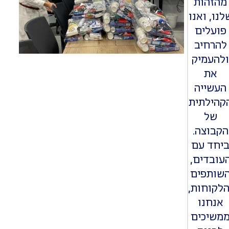
מהזהות
לנו, ואנו
פועלים
להרחיב
להעמיק
את
העשייה
קהילתית
של
הקבוצה.
יחד עם
עובדים,
שותפים
הלקוחות,
אנחנו
משיכים