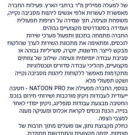
מעלה ממיליון מ"ר ברחבי הארץ. פעילות החברה
רת לעשרות אלפי אנשים ליהנות מסביבה נקייה,
חת ונעימה, תוך שמירה על רציפות תפעולית
דה בסטנדרטים מקצועיים גבוהים.
ה מתמחה בתכנון ותפעול מערכי שירות
ים, ומתאימה את מתכונת השירות לערך שהלקוח
 לייצר: חדשנות, יוקרה, סטריליות גבוהה או
ת עבודה יומיומית ונעימה. שילוב של צוותים
עיים, תהליכי עבודה סדורים וטכנולוגיות
מות מאפשר ללקוחות ליהנות מסביבה נקייה
 תפעולי מלא.
בנוסף, החברה מפעילה את NATOON PRO - חטיבה
ית לעבודות ניקיון מורכבות ושירותי חירום בנכס.
בה מבצעת עבודות סנפלינג, ניקיון יסודי לאחר
ה, הכנת נכסים לקראת אכלוס ומעניקה מענה
י הצפה.
 מקבוצת נתון, אנו פועלים מתוך תרבות של
נות, יוזמה מקצועית והתחדשות מתמדת,