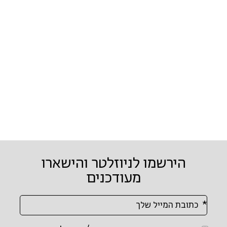
הירשמו לניוזלטר והישארו
מעודכנים
א
או